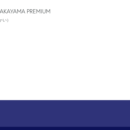
WAKAYAMA PREMIUM
あかい）