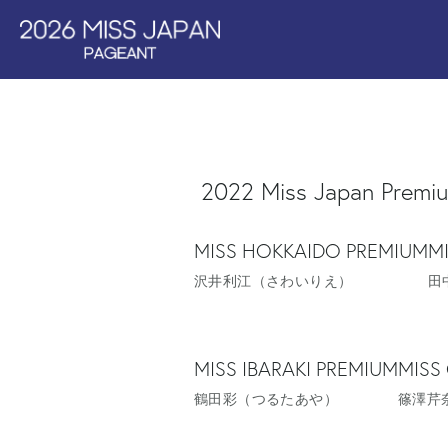
 2022 Miss Japan Premiu
MISS HOKKAIDO PREMIUM
M
沢井利江（さわいりえ）
田
MISS IBARAKI PREMIUM
MISS
鶴田彩（つるたあや）
篠澤芹