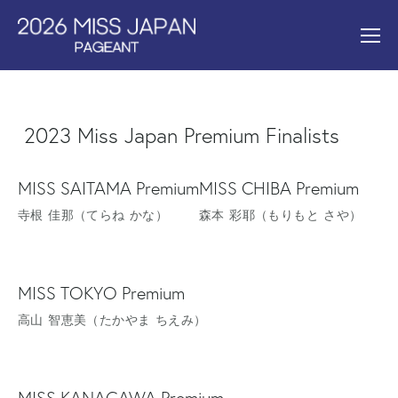
 2023 Miss Japan Premium Finalists
MISS SAITAMA Premium
MISS CHIBA Premium
寺根 佳那（てらね かな）
森本 彩耶（もりもと さや）
MISS TOKYO Premium
高山 智恵美（たかやま ちえみ）